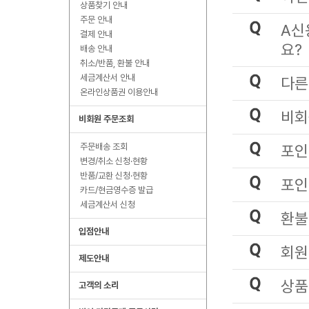
상품찾기 안내
주문 안내
A신
결제 안내
요?
배송 안내
취소/반품, 환불 안내
세금계산서 안내
다른
온라인상품권 이용안내
비회
비회원 주문조회
주문배송 조회
포인
변경/취소 신청·현황
반품/교환 신청·현황
포인
카드/현금영수증 발급
세금계산서 신청
환불
입점안내
회원
제도안내
상품
고객의 소리