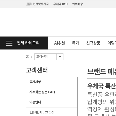
전체 카테고리
AI추천
특가
신규상품
이달의
홈
고객센터
고객센터
브랜드 메
공지사항
우체국 특
자주찾는 질문 FAQ
특산품 우편
입개방의 위
이용안내
역경제 활성
브랜드 메뉴별 특성