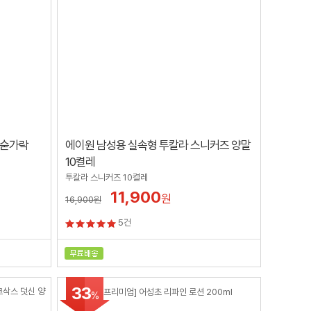
 숟가락
에이원 남성용 실속형 투칼라 스니커즈 양말
10켤레
투칼라 스니커즈 10켤레
11,900
원
16,900
원
5건
33
%