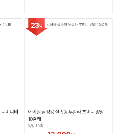
23
%
망 + 미니비
에이원 남성용 실속형 투칼라 초미니 양말
10켤레
양말 10족