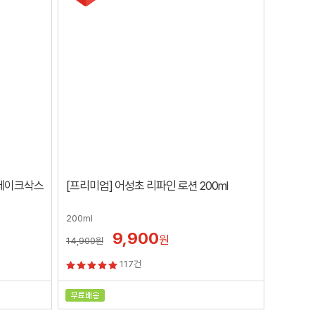
 페이크삭스
[프리미엄] 어성초 리파인 로션 200ml
200ml
9,900
원
14,900
원
117건