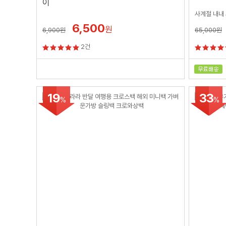
이
사계절 내내
6,500
원
6,900
원
65,000
원
2건
19
33
%
%