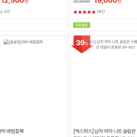
12,500
19,000
원
원
29,000
원
0건
28건
39
%
대박 배찜질팩
[엑스퍼스] 남자 여자 니트 슬립