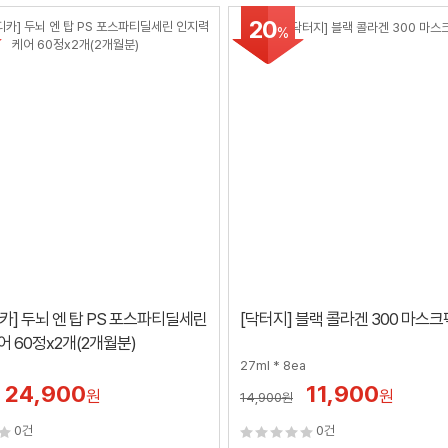
20
%
카] 두뇌 엔 탑 PS 포스파티딜세린
[닥터지] 블랙 콜라겐 300 마스크
어 60정x2개(2개월분)
27ml * 8ea
24,900
11,900
원
원
14,900
원
0건
0건