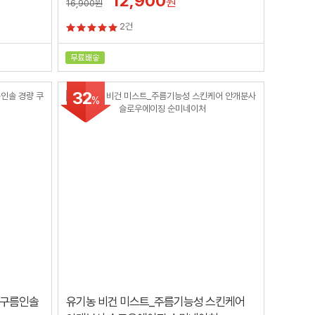
12,900
원
16,900
원
2건
32
%
온 구름인솔
유기농 비건 미스트_주름기능성 스킨케어