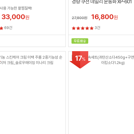
경량 쿠션 데일리 운동화 XP-601
 사용 가능한 팥찜질팩!
33,000
16,800
원
원
27,800
원
69건
3건
17
%