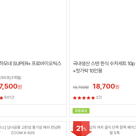
하모네 SUPER+ 프로바이오틱스
국내생산 스텐 한식 수저세트 10p
+젓가락 10인용
)/90포(3개월)
7,500
18,700
원
원
19,700
원
501건
2건
21
%