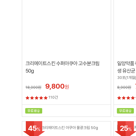
크리에이트스킨 수퍼아쿠아 고수분크림
일양약품 
50g
생 유산균
30포(1개월
9,800
원
18,000
원
8,900
원
110건
45
25
%
%