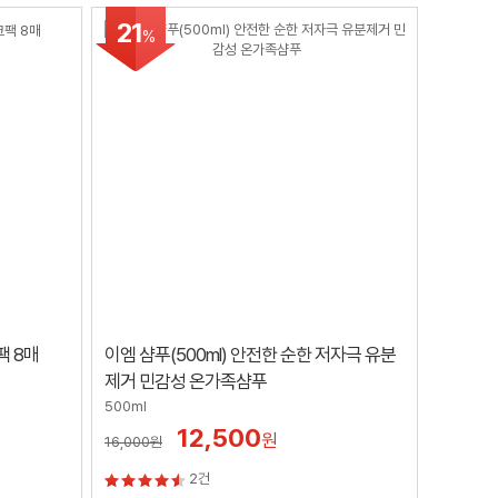
21
%
팩 8매
이엠 샴푸(500ml) 안전한 순한 저자극 유분
제거 민감성 온가족샴푸
500ml
12,500
원
16,000
원
2건