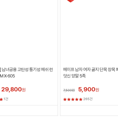
] 남녀공용 고탄성 통기성 메쉬 런
메이프 남자 여자 골지 단목 장목
M X-605
덧신 양말 5족
29,800
5,900
원
원
7,500
원
1건
265건