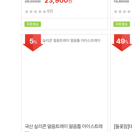
23,900
원
26,900
원
19,800
원
0건
5
49
%
%
국산 실리콘 얼음트레이 얼음틀 아이스트레
[들꽃잠]