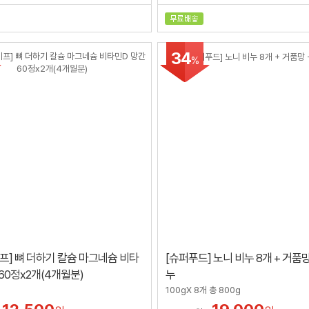
34
%
프] 뼈 더하기 칼슘 마그네슘 비타
[슈퍼푸드] 노니 비누 8개 + 거품
60정x2개(4개월분)
누
100gX 8개 총 800g