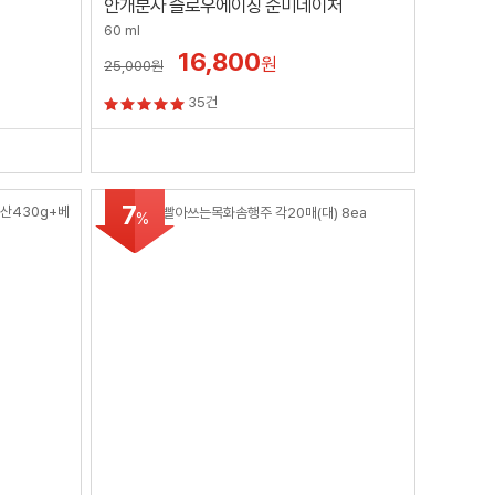
안개분사 슬로우에이징 순미네이처
60 ml
16,800
원
25,000
원
35건
7
%