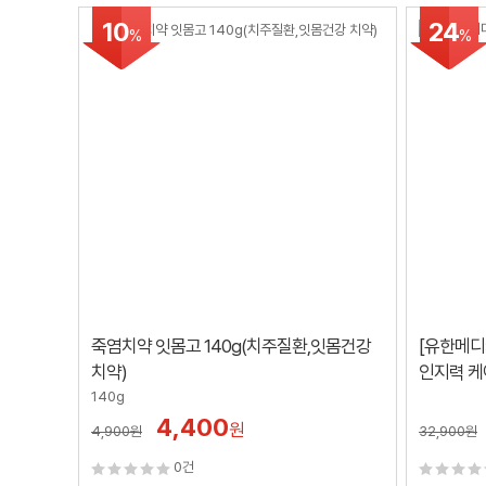
10
24
%
%
죽염치약 잇몸고 140g(치주질환,잇몸건강
[유한메디
치약)
인지력 케
140g
4,400
원
4,900
원
32,900
원
0건