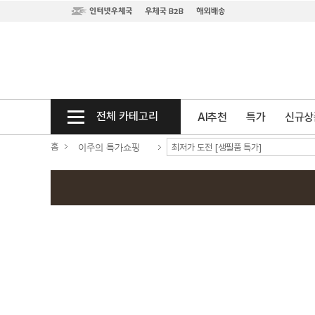
전체 카테고리
AI추천
특가
신규상
홈
이주의 특가쇼핑
최저가 도전 [생필품 특가]