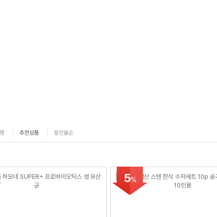
평
추천상품
할인율순
5
%