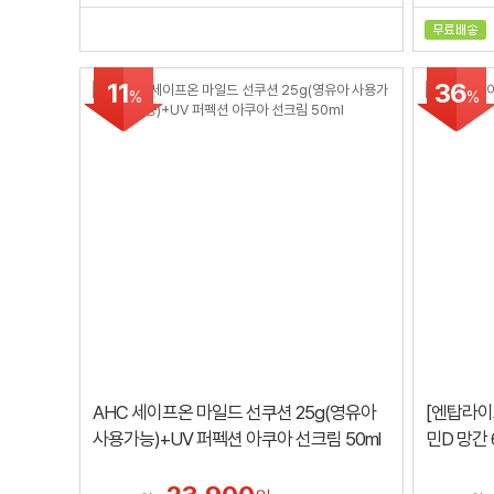
11
36
%
%
AHC 세이프온 마일드 선쿠션 25g(영유아
[엔탑라이
사용가능)+UV 퍼펙션 아쿠아 선크림 50ml
민D 망간 