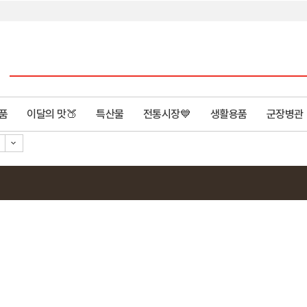
품
이달의 맛🍑
특산물
전통시장💙
생활용품
군장병관