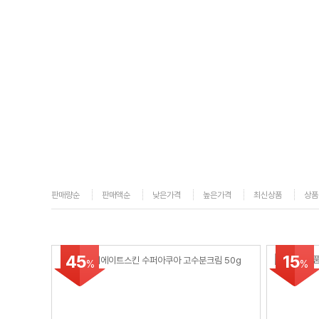
판매량순
판매액순
낮은가격
높은가격
최신상품
상품
45
15
%
%