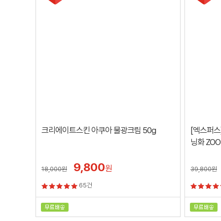
크리에이트스킨 아쿠아 물광크림 50g
[엑스퍼스
닝화 ZOO
9,800
원
18,000
원
39,800
원
65건