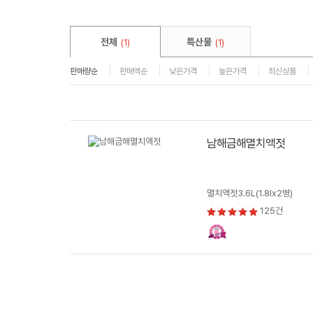
전체
특산물
(1)
(1)
판매량순
판매액순
낮은가격
높은가격
최신상품
남해금해멸치액젓
멸치액젓3.6L(1.8lx2병)
125건