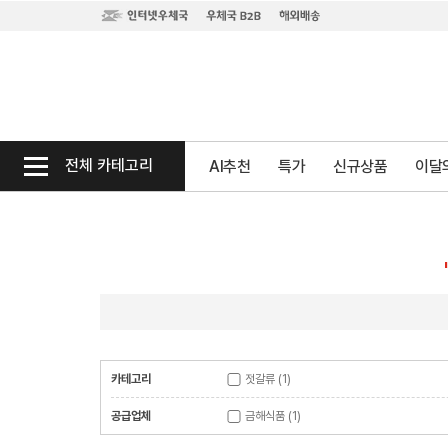
전체 카테고리
AI추천
특가
신규상품
이달의
카테고리
젓갈류
(1)
공급업체
금해식품
(1)