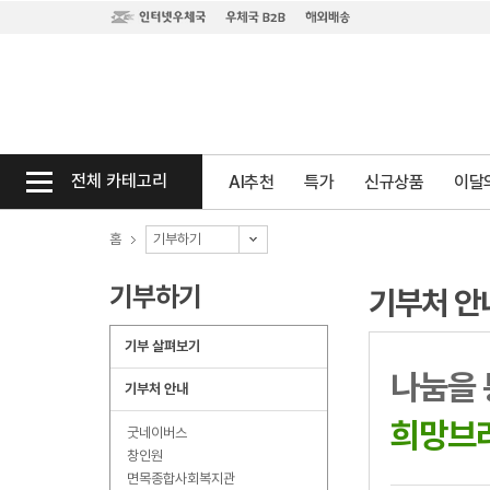
전체 카테고리
AI추천
특가
신규상품
이달의
홈
기부하기
기부하기
기부처 안
기부 살펴보기
나눔을 
기부처 안내
희망브
굿네이버스
창인원
면목종합사회복지관