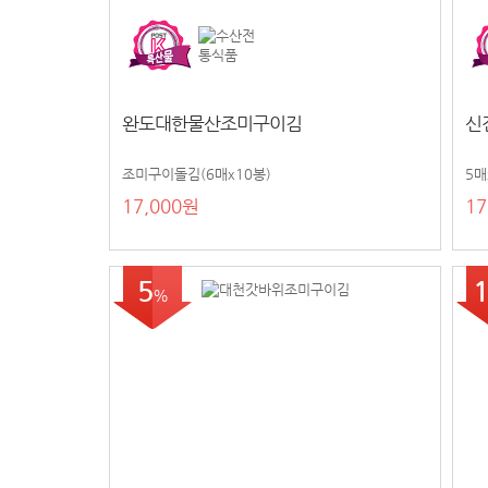
완도대한물산조미구이김
신
조미구이돌김(6매x10봉)
5매
17,000원
17
5
1
%