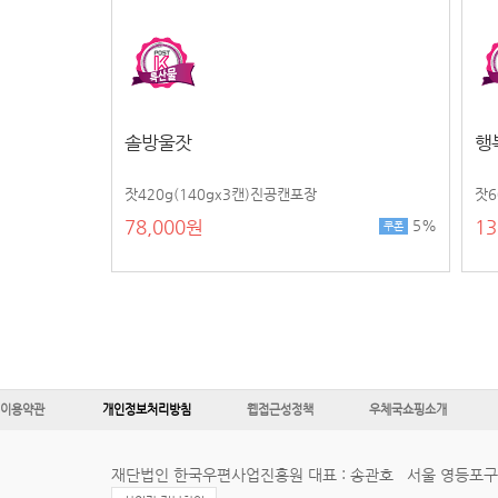
솔방울잣
행
잣420g(140gx3캔)진공캔포장
잣6
78,000원
13
5%
쿠폰
이용약관
개인정보처리방침
웹접근성정책
우체국쇼핑소개
재단법인 한국우편사업진흥원 대표 : 송관호
서울 영등포구 