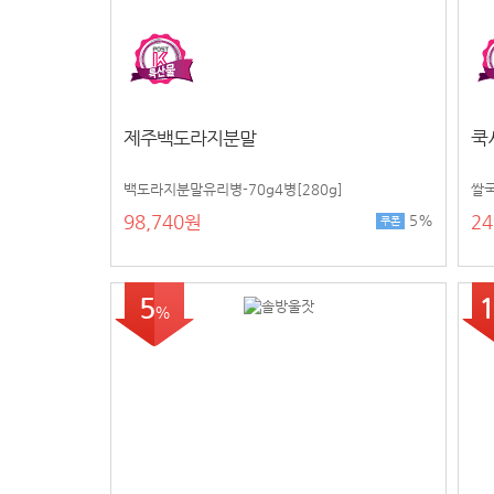
제주백도라지분말
쿡
백도라지분말유리병-70g4병[280g]
쌀국
98,740원
24
5%
쿠폰
5
1
%