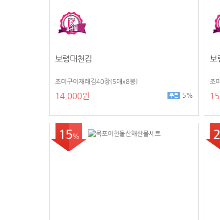
보령대천김
보
조미구이재래김40장(5매x8봉)
조미
14,000원
15
5%
쿠폰
15
2
%