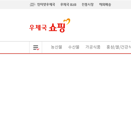
All menu
농산물
수산물
가공식품
홍삼/꿀/건강