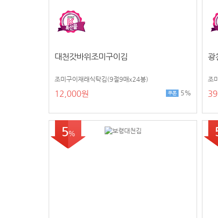
대천갓바위조미구이김
광
조미구이재래식탁김(9절9매x24봉)
조미
12,000원
39
5%
쿠폰
5
%