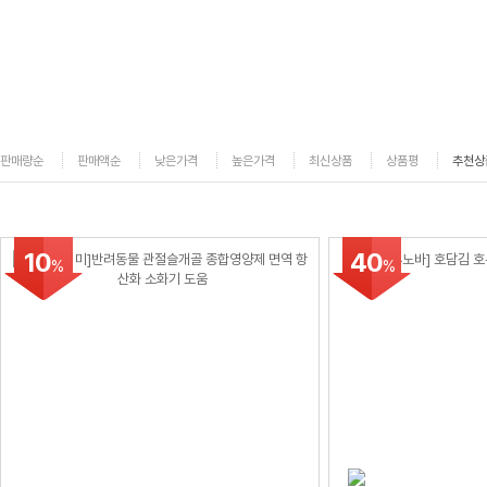
판매량순
판매액순
낮은가격
높은가격
최신상품
상품평
추천상
10
40
%
%