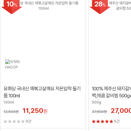
10
28
%
%
유화당 국내산 깨볶고살깨요 저온압착 들기
100% 제주산 돼지
름 100ml
백,매콤 갈비찜 500g
100ml
500g
11,250
27,00
원
12,500
원
37,600
원
0건
5건