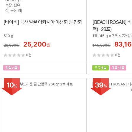
[바이비] 국산 벌꿀 아카시아 야생화 밤 잡화
[BEACH ROSAN]
팩(=28포)
510 g
1팩 (45 g × 7포 × 7개입)
25,200
83,1
원
28,000
원
145,600
원
0건
0건
10
39
%
%