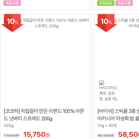
10
10
%
%
[코코하] 직접갈아 만든 아몬드 100% 아몬
[바이비] 스틱꿀 3종 선
드 넛버터 스프레드 200g
아카시아 야생화 밤 
200g
10g × 90포
15,750
58,50
원
17,500
원
65,000
원