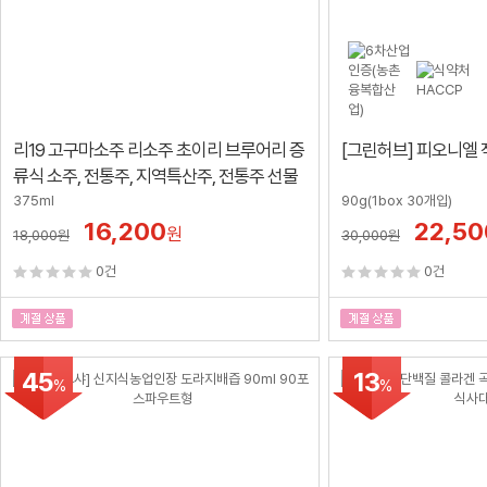
리19 고구마소주 리소주 초이리 브루어리 증
[그린허브] 피오니엘 
류식 소주, 전통주, 지역특산주, 전통주 선물
375ml
90g(1box 30개입)
16,200
22,50
원
18,000
원
30,000
원
0건
0건
45
13
%
%