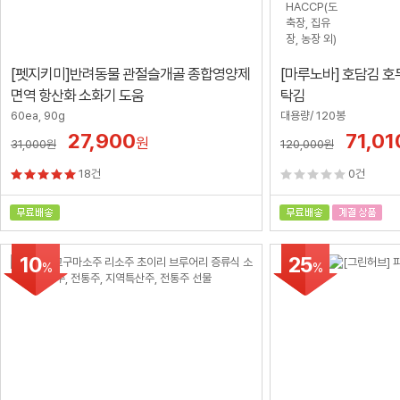
[펫지키미]반려동물 관절슬개골 종합영양제
[마루노바] 호담김 호
면역 항산화 소화기 도움
탁김
60ea, 90g
대용량/ 120봉
27,900
71,01
원
31,000
원
120,000
원
18건
0건
10
25
%
%