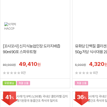
[꼬샤꼬샤] 신지식농업인장 도라지배즙
유화당 단백질 콜라겐
90ml 90포 스파우트형
50g 저당 식사대용 2
49,410
4,320
원
89,900
원
5,000
원
0건
0건
41
36
%
%