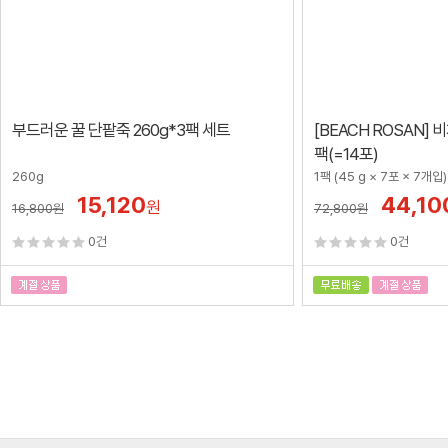
부드러운 꿀 단팥죽 260g*3팩 세트
[BEACH ROSAN]
팩(=14포)
260g
1팩 (45 g × 7포 × 7개입)
15,120
44,10
원
16,800
원
72,800
원
0건
0건