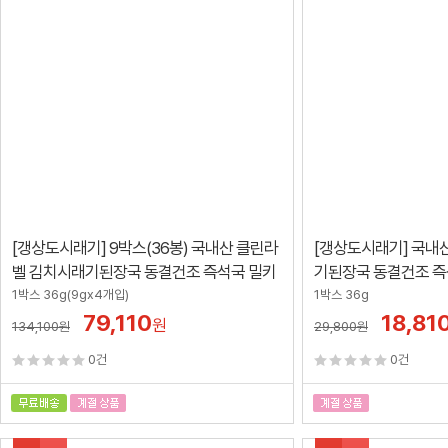
[갱상도시래기] 9박스(36봉) 국내산 클린라
[갱상도시래기] 국내
벨 김치시래기된장국 동결건조 즉석국 밀키
기된장국 동결건조 즉석
트
개입)
1박스 36g(9gx4개입)
1박스 36g
79,110
18,81
원
134,100
원
29,800
원
0건
0건