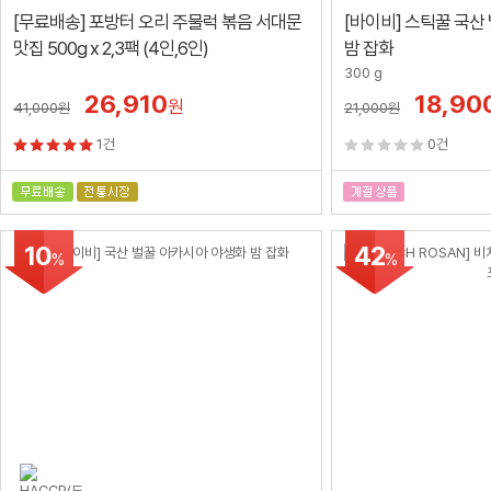
[무료배송] 포방터 오리 주물럭 볶음 서대문
[바이비] 스틱꿀 국산
맛집 500g x 2,3팩 (4인,6인)
밤 잡화
300 g
26,910
18,90
원
41,000
원
21,000
원
1건
0건
10
42
%
%