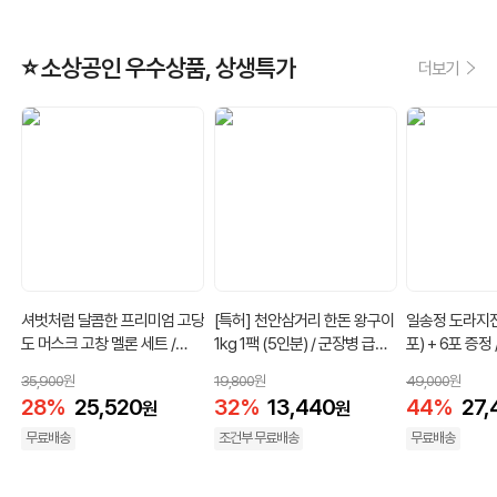
⭐ 소상공인 우수상품, 상생특가
더보기
셔벗처럼 달콤한 프리미엄 고당
[특허] 천안삼거리 한돈 왕구이
일송정 도라지진
도 머스크 고창 멜론 세트 /
1kg 1팩 (5인분) / 군장병 급식
포) + 6포 증정 
4kg / 5kg / 8kg
납품 제품
35,900
원
19,800
원
49,000
원
28
%
25,520
32
%
13,440
44
%
27,
원
원
무료배송
조건부 무료배송
무료배송