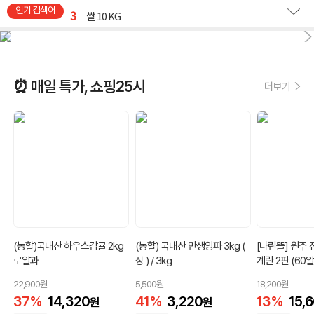
3
쌀 10 KG
2026.08.10 16시 기준
4
사과
5
쌀
⏰ 매일 특가, 쇼핑25시
더보기
6
옥수수
7
냄비
8
장어
9
딱딱이 복숭아
10
수박
(농할)국내산 하우스감귤 2kg
(농할) 국내산 만생양파 3kg (
[나린뜰] 원주
로얄과
상 ) / 3kg
계란 2판 (60알)
(60알)
22,900
원
5,500
원
18,200
원
37
%
14,320
41
%
3,220
13
%
15,
원
원