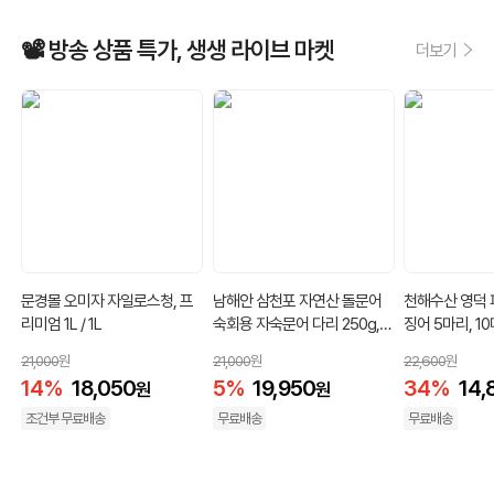
📽️ 방송 상품 특가, 생생 라이브 마켓
더보기
문경몰 오미자 자일로스청, 프
남해안 삼천포 자연산 돌문어
천해수산 영덕
리미엄 1L / 1L
숙회용 자숙문어 다리 250g,
징어 5마리, 10
자숙문어1kg(1~4미) / 자숙문
마리
21,000
원
21,000
원
22,600
원
어다리250g 1팩
14
%
18,050
5
%
19,950
34
%
14,
원
원
조건부 무료배송
무료배송
무료배송