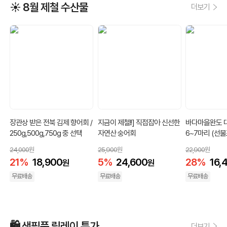
☀️ 8월 제철 수산물
더보기
장관상 받은 전북 김제 향어회 /
지금이 제철!!] 직접잡아 신선한
바다마을완도 
250g,500g,750g 중 선택
자연산 숭어회
6~7마리 (선물포
선물포장선택
24,000
원
25,900
원
22,900
원
21
%
18,900
5
%
24,600
28
%
16,
원
원
무료배송
무료배송
무료배송
🛍️ 생필품 릴레이 특가
더보기