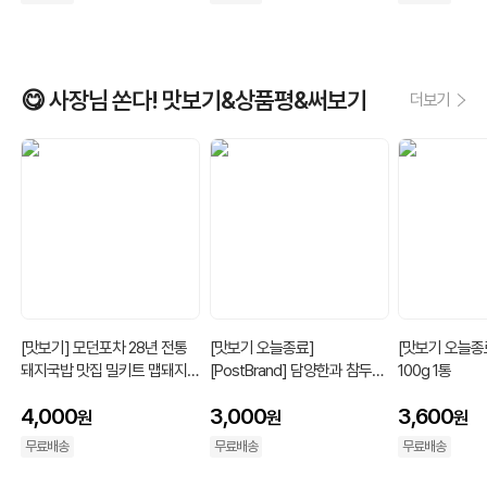
😋 사장님 쏜다! 맛보기&상품평&써보기
더보기
[맛보기] 모던포차 28년 전통
[맛보기 오늘종료]
[맛보기 오늘종
돼지국밥 맛집 밀키트 맵돼지국
[PostBrand] 담양한과 참두부
100g 1통
밥 순대국밥 (1인분)
과자50g*7봉
4,000
3,000
3,600
원
원
원
무료배송
무료배송
무료배송