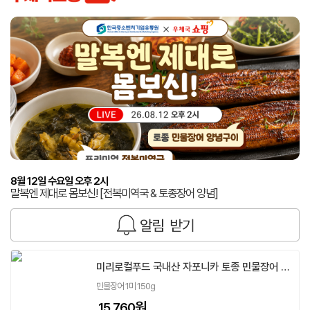
8월 12일 수요일 오후 2시
말복엔 제대로 몸보신! [전복미역국 & 토종장어 양념]
미리로컬푸드 국내산 자포니카 토종 민물장어 간장 양념구이 1인분 150g 장어덮밥
민물장어 1미 150g
원
15,760