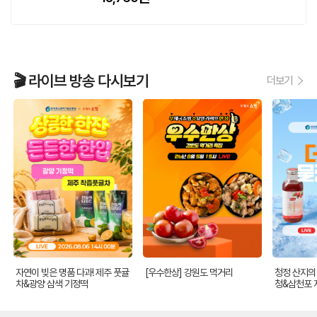
🎬 라이브 방송 다시보기
더보기
자연이 빚은 명품 다과! 제주 풋귤
[우수한상] 강원도 먹거리
청정 산지의 
차&광양 삼색 기정떡
청&삼천포