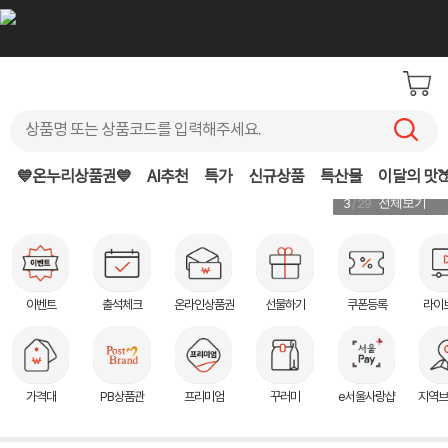
💙온누리상품권💙
AI추천
특가
신규상품
특산물
이달의 맛
3
/ 29
전체보기
이벤트
출석체크
온라인상품권
선물하기
쿠폰등록
라이
1
복숭아
가격대
PB상품관
프리미엄
꾸러미
e서울사랑샵
지역브
2
전복