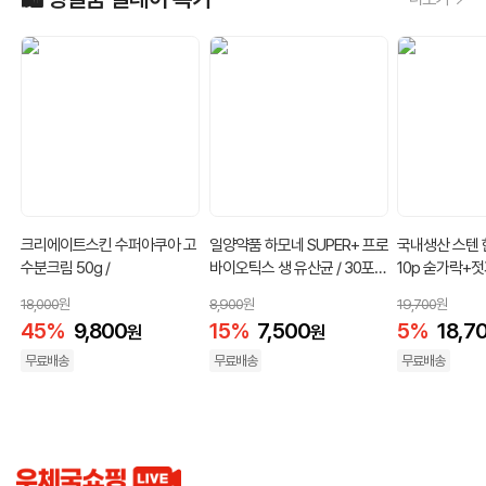
크리에이트스킨 수퍼아쿠아 고
일양약품 하모네 SUPER+ 프로
국내생산 스텐 
수분크림 50g /
바이오틱스 생 유산균 / 30포(1
10p 숟가락+젓
개월)/90포(3개월)
18,000
원
8,900
원
19,700
원
45
%
9,800
15
%
7,500
5
%
18,7
원
원
무료배송
무료배송
무료배송