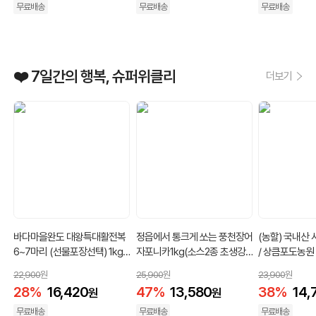
무료배송
무료배송
무료배송
❤️ 7일간의 행복, 슈퍼위클리
더보기
바다마을완도 대왕특대활전복
정읍에서 통크게 쏘는 풍천장어
(농할) 국내산 
6~7마리 (선물포장선택) 1kg /
자포니카1kg(소스2종 초생강1
/ 상큼포도농원
선물포장선택
종 무료증정) / 민물장어 손질후
2kg(3~4수내
22,900
원
25,900
원
23,900
원
500g,600g,700g 장어 초벌
28
%
16,420
47
%
13,580
38
%
14,
원
원
후 370g,450g,550g
무료배송
무료배송
무료배송