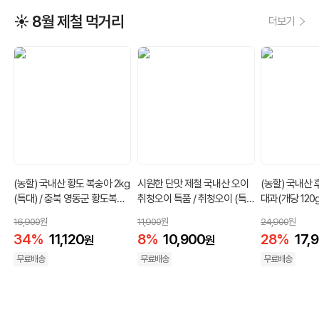
☀️ 8월 제철 먹거리
더보기
(농할) 국내산 황도 복숭아 2kg
시원한 단맛 제철 국내산 오이
(농할) 국내산 
(특대) / 충북 영동군 황도복숭
취청오이 특품 / 취청오이 (특
대과(개당 120
아 2kg 6~8과
품, 2kg, 3kg, 5kg)
자두 2KG 대과
16,900
원
11,900
원
24,900
원
외)
34
%
11,120
8
%
10,900
28
%
17,
원
원
무료배송
무료배송
무료배송