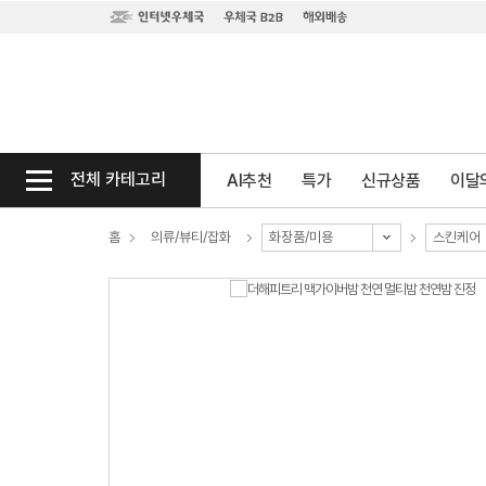
전체 카테고리
AI추천
특가
신규상품
이달의
홈
의류/뷰티/잡화
화장품/미용
스킨케어